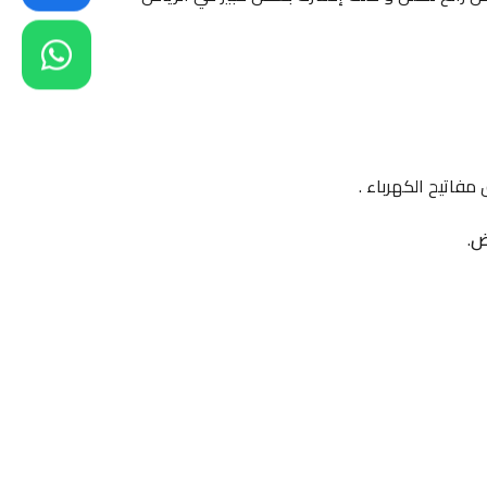
فاتيح الكهرباء .
اض
.