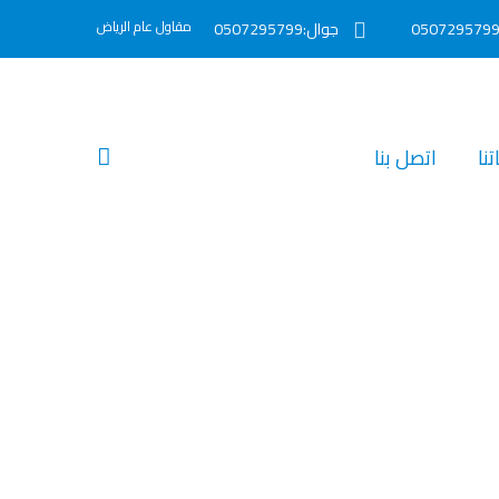
مقاول عام الرياض
جوال:0507295799
نا‎
اتصل بنا‎
بالرياض"