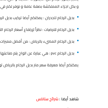
و بكل اجزاء المملكشة بصفة عامة و نوفر لكم في محلا
بديل الرخام للجدران : يمكنكم أيضا تركيب بديل الر
بديل الرخام للارضيات : نظراً لإرتفاع أسعار الرخام ا
بديل الرخام المضيء بالرياض : من أفضل مميزات 
بديل الرخام pvc : هي عبارة عن الواح يتم صناعتها لتحل محل الرخام التقليدي و تعكس صورة رائعة ,
يمكنكم أيضا معرفة سعر متر بديل الرخام بالرياض تواصل
شاهد أيضا :
شرائح ستانلس