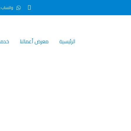
واتساب:0507295799
الرئيسية‎
معرض أعمالنا‎
خدمات
لنا - "بديل الرخام 