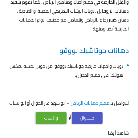
والفلل الخارجية في جميع أحياء ومناطق الرياض ، كما نقوم بتنفيذ
دهانات البروفايل ، بويات الرشات الامريكي المحببة أو العادية ،
دهان كسر رخام بالرياض ونتعامل مع مختلف انواع الدهانات
الخارجية أيضا ومنها:
دهانات ﺟﻮﺗﺎﺷﻴﻠﺪ ﻧﻮوﭬو
بويات واجهات خارجية ﺟﻮﺗﺎﺷﻴﻠﺪ ﻧﻮوﭬو من جوتن لمسة تعكس
هويّتك، على جميع الجدران.
للتواصل بـ
معلم دهانات الرياض
– أبو شهد عبر الجوال أو الواتساب
أو
جــــوال
واتساب
شاهد أيضا