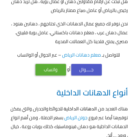
هل تبحث عن أرقام مقاولين دهان أو عمال بويه ، هل تريد دهان
رخيص بالرياض أو عامل صباغ ممتاز بالرياض
نحن نوفر لك جميع عمال الدهانات الذي تحتاجهم ، دهانين هنود ،
عمال دهان عرب ، معلم دهانات باكستاني، عامل بوية فلبيني،
مصري يمني فلدينا كل العمالات المدربة
للتواصل بـ
معلم دهانات الرياض
– عبر الجوال أو الواتساب
أو
جــــوال
واتساب
أنواع الدهانات الداخلية
هناك العديد من
الدهانات الداخلية
للحوائط والجدران والتي يمكن
توفيرها أيضا عبر فروع
جوتن الرياض
بسعر الجملة ، ومن أهم انواع
الدهانات الداخلية هو دهان فينوماستيك كذلك بويات روعة ، خيال
، ورود … ألخ.