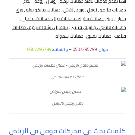
أيضا نقدم خدمات تنفيذ دهانات ترخيم , روشن , روعة , ابداع ,
دهانات مارمو , نوفل , ورود , نقش , دهانات ماركو بولو , ورق
جدران , جينز , دهانات ستوك , دهانات خيال , دهانات مخملي ,
دهانات فانتزي , جرانيتو , فريزى , بروفايل , رشة امريكية , دهانات
فيلفت , دهانات تعتيق , دهانات شمواه
.
جوال:
0507295799
–
واتساب:
0507295799
عمال دهانات الرياض
دهان رخيص بالرياض
كلمات بحث في محركات قوقل في الرياض