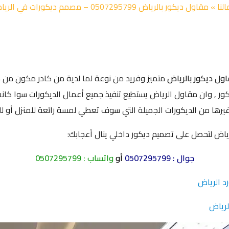
لنا
»
مقاول ديكور بالرياض 0507295799 – مصمم ديكورات في الرياض – ديكورات الرياض
ول ديكور بالرياض
متميز وفريد من نوعة لما لدية من كادر مكون م
ر , وان مقاول الرياض يستطيع تنفيذ جميع أعمال الديكورات سوا كانت ب
غيرها من الديكورات الجميلة التي سوف تعطي لمسة رائعة للمنزل أو ل
اض لتحصل على تصميم ديكور داخلي ينال أعجابك:
جوال :
0507295799
أو
واتساب :
0507295799
د الرياض
لرياض