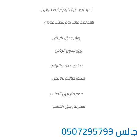
هيد بورد غرف نوم بيضاء مودرن
ورق جدران الرياض
ديكور صالات بالرياض
سعر متر بديل الخشب
05072957