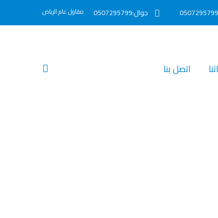
مقاول عام الرياض
جوال:0507295799
نا‎
اتصل بنا‎
0 – مصمم ديكورات في الرياض – ديكورات