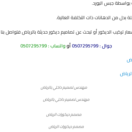
بواسطة جبس البورد.
ة بدل من الدهانات ذات التكلفة العالية.
ار تركيب الديكور أو تبحث عن تصاميم ديكور حديثة بالرياض فتواصل بنا ا
جوال :
0507295799
أو
واتساب :
0507295799
اض
لرياض
مهندس تصميم داخلي بالرياض
مصمم ديكورات الرياض