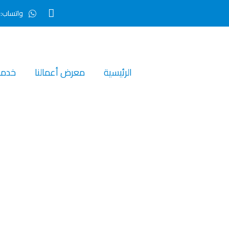
واتساب:0507295799
الرئيسية‎
معرض أعمالنا‎
خدمات
مقاول ديكور بالرياض 507295799
الرياض