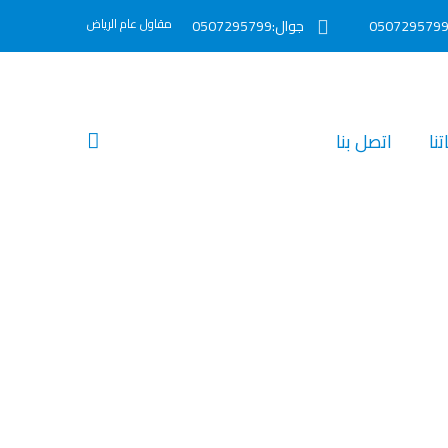
مقاول عام الرياض
جوال:0507295799
نا‎
اتصل بنا‎