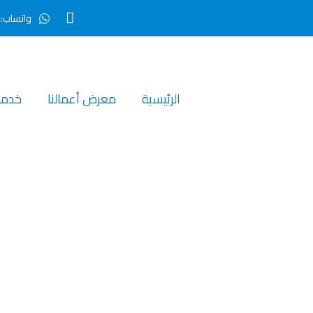
واتساب:0507295799
الرئيسية‎
معرض أعمالنا‎
خدمات
اويز فوم الرياض"