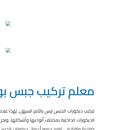
معلم تركيب جبس بور
تركيب ديكورات الجبس ليس بالأمر السهل, لهذا عندم
الديكورات الداخلية بمختلف أنواعها وأشكالها, ون
كفاءة وثقة في تنفيذ جميع أعمال ديكورات الجبس